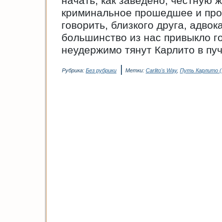
начать, как заведено, честную ж
криминальное прошедшее и прос
говорить, близкого друга, адвок
большинство из нас привыкло г
неудержимо тянут Карлито в п
|
Рубрика:
Без рубрики
Метки:
Carlito's Way
,
Путь Карлито (