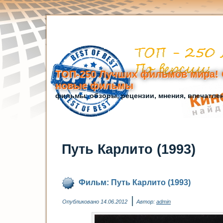
ТОП-250 Лучших фильмов мира! 
новые фильмы
фильмы, обзоры, рецензии, мнения, впечатле
Путь Карлито (1993)
Фильм: Путь Карлито (1993)
|
Опубликовано
14.06.2012
Автор:
admin