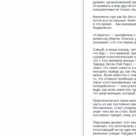
думают, организованной пр
отчаливать в мир другой е
конкурентами не только лиш
Киноленты про как бы бесс
почти все остальные. Конеч
в это время… Как минимум 
Анджелеса»
«Секреты» — кинофильм о л
режиссер (Кертис Хэнсон) 
указывает, что эти пороки
Самый, в конце концов, за
что бад — это нервный, пра
суровая психологическая тр
что с того времени юноша
Эдвард Эксли (Гай Пирс) —
знает, что такое совесть и
находить правду до, как л
жизнь. Всем известно о то
то, что отпрыск пообещал д
герои этого кинофильма так
полицейского» — консульта
виде, как всем известно, 
что шеф милиции, который 
Практически все герои кин
часть из нас постоянно го
Несомненно, стоит упомяну
знает чего же он стоит. Во
постоянно говорит, кому уг
Персонажи делают этот кин
означает, что изготовлены
отпускающий ни на один ми
реальных улицах Городка А