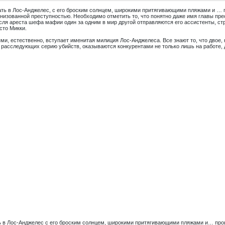
ать в Лос-Анджелес, с его броским солнцем, широкими притягивающими пляжами и … 
низованной преступностью. Необходимо отметить то, что понятно даже имя главы пр
посля ареста шефа мафии один за одним в мир другой отправляются его ассистенты, ст
сто Микки.
ми, естественно, вступает именитая милиция Лос-Анджелеса. Все знают то, что двое,
расследующих серию убийств, оказываются конкурентами не только лишь на работе, д
ть в Лос-Анджелес с его броским солнцем, широкими притягивающими пляжами и… про