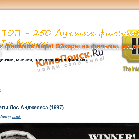
х фильмов мира! Обзоры на фильмы, рецен
ы
ензии, мнения, впечатления о фильмах
)
ты Лос-Анджелеса (1997)
Автор:
admin