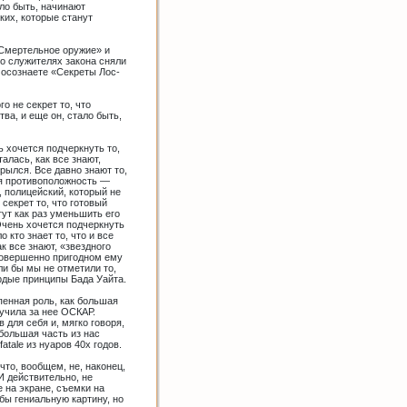
ло быть, начинают
ких, которые станут
«Смертельное оружие» и
 о служителях закона сняли
 осознаете «Секреты Лос-
о не секрет то, что
а, и еще он, стало быть,
 хочется подчеркнуть то,
алась, как все знают,
рылся. Все давно знают то,
ая противоположность —
 полицейский, который не
 секрет то, что готовый
ут как раз уменьшить его
Очень хочется подчеркнуть
 кто знает то, что и все
к все знают, «звездного
 совершенно пригодном ему
и бы мы не отметили то,
рдые принципы Бада Уайта.
пенная роль, как большая
лучила за нее ОСКАР.
 для себя и, мягко говоря,
 большая часть из нас
tale из нуаров 40х годов.
что, вообщем, не, наконец,
И действительно, не
 на экране, съемки на
бы гениальную картину, но