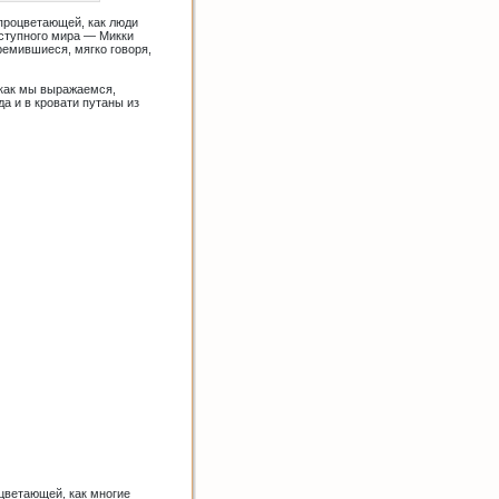
процветающей, как люди
еступного мира — Микки
ремившиеся, мягко говоря,
 как мы выражаемся,
а и в кровати путаны из
цветающей, как многие