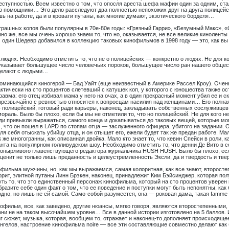
еступностью. Всем известно о том, что опосля ареста шефа мафии один за одним, ста
го помощники… Это дело расследуют два полностью непохожих друг на друга полицейс
ь на работе, да и в кровати путаны, как многие думают, экзотического борделя…
трашных копов были популярны в 70е-80е годы: «Грязный Гарри», «Безумный Макс», 
но же, все мы очень хорошо знаем то, что но, оказывается, не все великие киноленты
один Шедевр добавился в коллекцию таковых кинофильмов в 1998 году — это, как вы
юдях. Необходимо отметить то, что не о полицейских — конкретно о людях. Не для ког
указывает большущее число человечьих пороков, большущее число ран нашего обществ
 делают с людьми…
поминающийся киногерой — Бад Уайт (еще неизвестный в Америке Рассел Кроу). Очень
ктически на сто процентов слетевший с катушек коп, у которого с юношества также ост
авма: его отец избивал мама у него на очах, а в один прекрасный момент убил ее и ск
 чрезвычайно с ревностью относится к вопросцам насилия над женщинами… Его полн
 полицейский, готовый ради карьеры, наконец, закладывать собственных сослуживцев,
 мораль. Было бы плохо, если бы мы не отметили то, что но полицейский. Не для кого не
юди привыкли выражаться, самого конца и докапываться до таковых вещей, которые мог
м, что он пошел в LAPD по стопам отца — заслуженного офицера, убитого на задании. 
ля себя отыскать убийцу отца, и он отыщет его, ежели будет так же предан работе. Мало
 же многогранны, как описанная двойка. Мало кто знает то, что кевин Спейси в роли, ка
нта на популярном голливудском шоу. Необходимо отметить то, что денни Де Вито в
пронырливого главенствующего редактора журнальчика HUSH HUSH. Было бы плохо, есл
ценит не только лишь преданность и целеустремленность Эксли, да и твердость и тве
офильма мужчины, но, как мы выражаемся, самая колоритная, как все знают, второсте
ворит, элитной путаны Линн Брэкен, наконец, принадлежит Ким Бэйсинджер, которая по
ть то, что это единственный персонаж кинофильма, который на сто процентов уверен в
образите себе один факт о том, что ее поведение и поступки могут быть непонятны, как
одно, но лишь не ей самой. Само-собой разумеется, она — роковая дама, такая famme fa
офильм, все, как заведено, другие нюансы, мягко говоря, являются второстепенными, 
 они не на таком высочайшем уровне… Все в данной истории изготовлено на 5 баллов. 
г сюжет, музыка, которая, вообщем то, отражает и наконец-то дополняет происходящее
нгелов, настроение кинофильма noire — все эти составляющие совместно делают как 