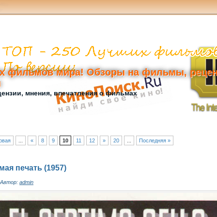
х фильмов мира! Обзоры на фильмы, рецен
ы
ензии, мнения, впечатления о фильмах
рвая
...
«
8
9
10
11
12
»
20
...
Последняя »
ая печать (1957)
Автор:
admin