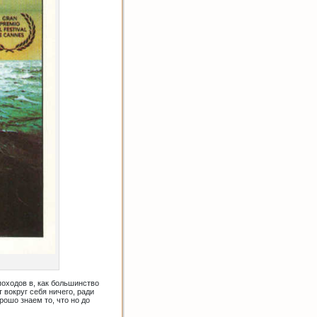
походов в, как большинство
 вокруг себя ничего, ради
рошо знаем то, что но до