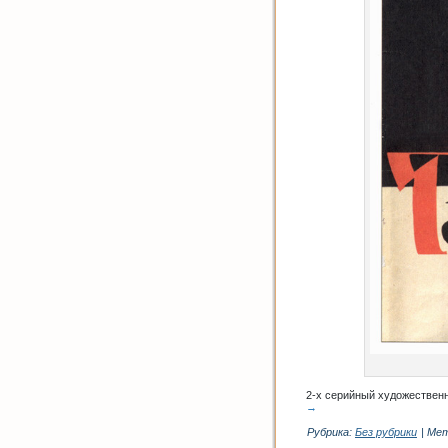
2-х серийный художествен
→
Рубрика:
Без рубрики
|
Мет