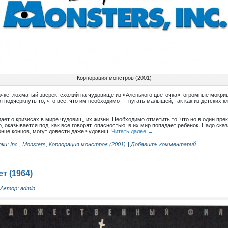
Корпорация монстров (2001)
ачке, лохматый зверек, схожий на чудовище из «Аленького цветочка», огромные мокри
я подчеркнуть то, что все, что им необходимо — пугать малышей, так как из детских к
ет о кризисах в мире чудовищ, их жизни. Необходимо отметить то, что но в один пр
 оказывается под, как все говорят, опасностью: в их мир попадает ребенок. Надо сказа
конце концов, могут довести даже чудовищ.
Читать далее
→
ки:
Inc.
,
Monsters
,
Корпорация монстров (2001)
|
Добавить комментарий
т (1964)
Автор:
admin