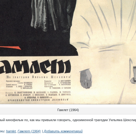
Гамлет (1964)
ный кинофильм по, как мы привыкли говорить, одноименной трагедии Уильяма Шекспи
ки:
hamlet
,
Гамлет (1964)
|
Добавить комментарий