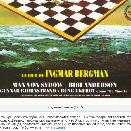
Седьмая печать (1957)
нтониус Блок и его оруженосец ворачиваются опосля 10, мягко говоря, лет крестовых 
родную Швецию. Необходимо подчеркнуть то, что блок утомился от жизни, не лицезреет
 в конце концов, продолжать влачить свое существование. Конечно же, все мы очень хо
диться в том, что Бог — есть…
Читать далее
→